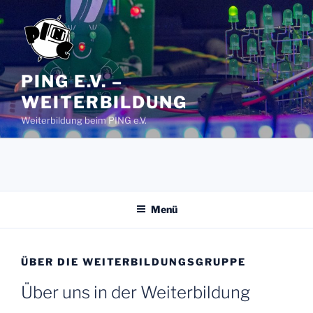
Zum
Inhalt
springen
PING E.V. –
WEITERBILDUNG
Weiterbildung beim PING e.V.
Menü
ÜBER DIE WEITERBILDUNGSGRUPPE
Über uns in der Weiterbildung