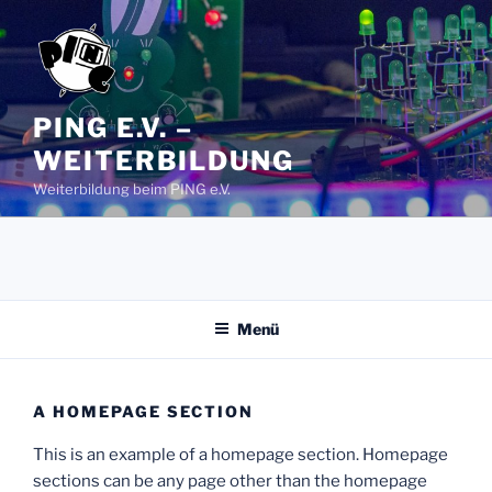
Zum
Inhalt
springen
PING E.V. –
WEITERBILDUNG
Weiterbildung beim PING e.V.
Menü
A HOMEPAGE SECTION
This is an example of a homepage section. Homepage
sections can be any page other than the homepage